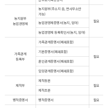
농지원부(주소지 읍, 면사무소만
가능)
농지원부
필요
농업경영체증명서(농지, 임야)
농업경영체
농업경영체 등록확인서(농지, 임야)
가족관계증명서(폐쇄포함)
기본증명서(폐쇄포함)
가족관계
필요
등록부
혼인관계증명서(폐쇄포함)
입양관계증명서(폐쇄포함)
제적등본
제적부
필요
제적초본
병적증명서
병적증명서
필요