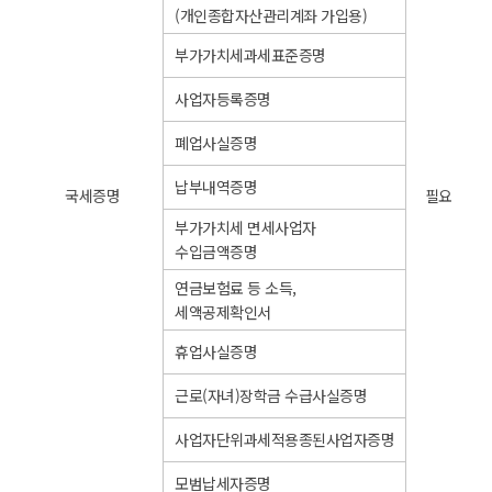
(개인종합자산관리계좌 가입용)
부가가치세과세표준증명
사업자등록증명
폐업사실증명
납부내역증명
국세증명
필요
부가가치세 면세사업자
수입금액증명
연금보험료 등 소득,
세액공제확인서
휴업사실증명
근로(자녀)장학금 수급사실증명
사업자단위과세적용종된사업자증명
모범납세자증명