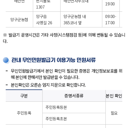
해안면
펀치볼로
해안면사무소내
19:00
18
1307
양구읍
양구군농협 내
09:00-
양구군농협
X
사명길 26
365코너 옆
17:00
※ 발급기 운영시간은 기타 사정(시스템점검 등)에 의해 변동될 수 있습니
다.
관내 무인민원발급기 이용가능 민원서류
무인민원발급기에서 본인 확인이 필요한 증명은 개인정보보호를 위
해 본인에 한해서만 발급받을 수 있습니다.
본인확인은 오른손 엄지 지문으로 확인합니다.
구분
증명서종류
본인 확인
주민등록등본
주민등록
필요
주민등록초본