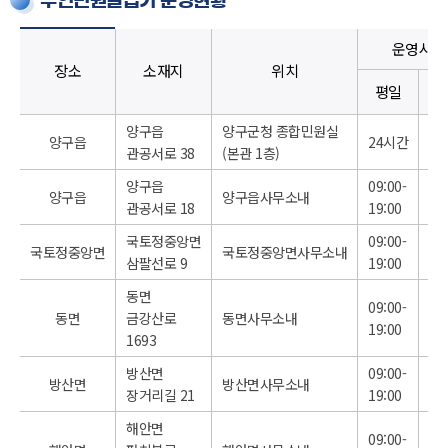
무인민원발급기 운영현황
운영시간
장소
소재지
위치
주
평일
공
양구읍
양구군청 종합민원실
양구읍
24시간
2
관공서로 38
(본관 1층)
양구읍
09:00-
09:
양구읍
양구읍사무소내
관공서로 18
19:00
18
국토정중앙면
09:00-
09:
국토정중앙면
국토정중앙면사무소내
삼팔선로 9
19:00
18
동면
09:00-
09:
동면
금강산로
동면사무소내
19:00
18
1693
방산면
09:00-
09:
방산면
방산면사무소내
장거리길 21
19:00
18
해안면
09:00-
09: