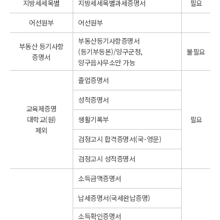
지방세세목별
지방세세목별과세증명서
필요
어선원부
어선원부
부동산등기사항증명서
부동산 등기사항
(등기부등본)/양구군청,
불필요
증명서
양구읍사무소만 가능
졸업증명서
성적증명서
교육제증명
대학교(원)
생활기록부
필요
제외
검정고시 합격증명서(국･영문)
검정고시 성적증명서
소득금액증명서
납세증명서(국세완납증명)
소득확인증명서