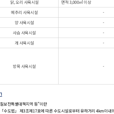
닭, 오리 사육시설
면적 3,000㎡ 이상
메추리 사육시설
-
양 사육시설
-
사슴 사육시설
-
개 사육시설
-
방목 사육시설
-
고
"수질보전특별대책지역 등"이란
. 「수도법」 제3조제17호에 따른 수도시설로부터 유하거리 4km이내