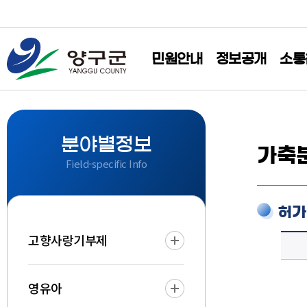
민원안내
정보공개
소통
분야별정보
가축분
Field-specific Info
허가
고향사랑기부제
영유아