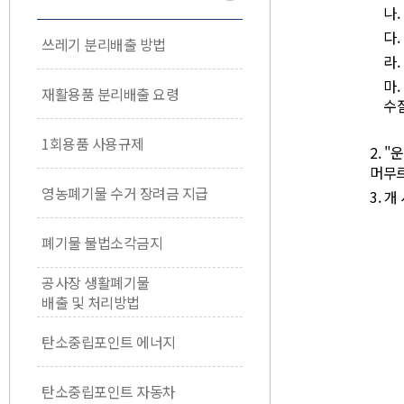
나
다
쓰레기 분리배출 방법
라
마
재활용품 분리배출 요령
수
1회용품 사용규제
2. 
머무르
영농폐기물 수거 장려금 지급
3. 
폐기물 불법소각금지
공사장 생활폐기물
배출 및 처리방법
탄소중립포인트 에너지
탄소중립포인트 자동차