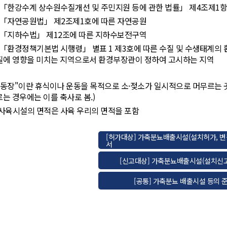
. 「한강수계 상수원수질개선 및 주민지원 등에 관한 법률」 제4조제1
. 「자연공원법」 제2조제1호에 따른 자연공원
. 「지하수법」 제12조에 따른 지하수보전구역
. 「환경정책기본법 시행령」 별표 1 제3호에 따른 수질 및 수생태계의
질에 영향을 미치는 지역으로서 환경부장관이 정하여 고시하는 지역
"운동장"이란 휴식이나 운동을 목적으로 소·젖소가 일시적으로 머무르는 곳
는 경우에는 이를 축사로 봄.)
개 사육시설의 면적은 사육 우리의 면적을 포함
[허가대상] 가축분뇨배출시설(설치허가, 변
서
[신고대상] 가축분뇨배출시설(설치신고
[공통] 가축분뇨 배출시설 등의 