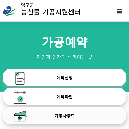
가공예약
자연과 인간이 함께하는 곳
농산물가공지원센터란
예약신청
시설현황
이용방법
예약확인
업무소개
제조공정
예약신청
가공사용료
가공제품소개
법적사항
예약확인
공지사항