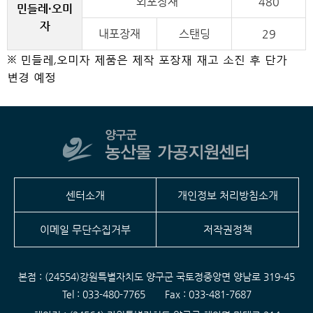
외포장재
480
민들레·오미
자
내포장재
스탠딩
29
※ 민들레,오미자 제품은 제작 포장재 재고 소진 후 단가
변경 예정
센터소개
개인정보 처리방침소개
이메일 무단수집거부
저작권정책
본점 : (24554)강원특별자치도 양구군 국토정중앙면 양남로 319-45
Tel : 033-480-7765
Fax : 033-481-7687