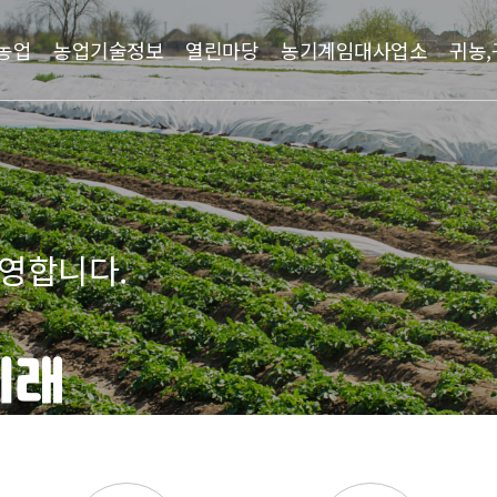
농업
농업기술정보
열린마당
농기계임대사업소
귀농,
 함께하는 곳
센터에 오신 것을 환영합니다.
생명, 농촌은 미래