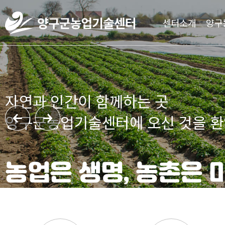
센터소개
양구
자연과 인간이
양구군농업기술
농업은 