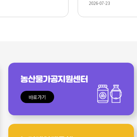
2026-07-23
2
가입기간
구분
대상품목
연장 사유
경 후
변경 전
변경 후
농작물
지자체 등의 연장 건의 일부 반영
 ~
7.31.
팥
6.8. ~ 7.24.
6.8. ~
7.31.
재해보험
농산물가공지원센터
바로가기