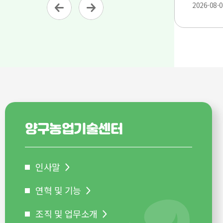
2026-08-01
지점에 신청접수하여 주시기 바랍니다
구분
대상품목
품목
가입기간
사업지역
양상추
7.
농작물
배추
8. 3.∼9. 4.
전국
재해보험
가을·월동당근
7.
양구농업기술센터
밀
8. 3.∼9. 18.
전남, 제주
인사말
연혁 및 기능
조직 및 업무소개