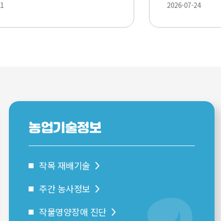
2026-07-24
가입기간
구분
대상품목
변경 전
변
가입기간
사업지역
공통
콩
6.8. ~ 7.24.
6.8.
 27.~8. 28.
강원(횡성, 평창)
 27.~9. 4.
전국
농업기술정보
작목 재배기술
주간 농사정보
작물영양장애 진단