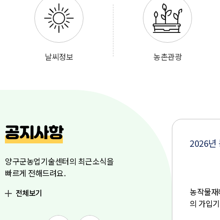
날씨정보
농촌관광
공지사항
2026년 농작물보험(양상추, 가을·
양구군농업기술센터의 최근소식을
빠르게 전해드려요.
 가입
농작물재해보험 "
양상추, 가을·월동당근
​" 품목
전체보기
, 관
의 가입기간과 사업지역을 아래와 같이 안내하
점에
오니, 관심있는 농업인분들께서는 지역농협 각