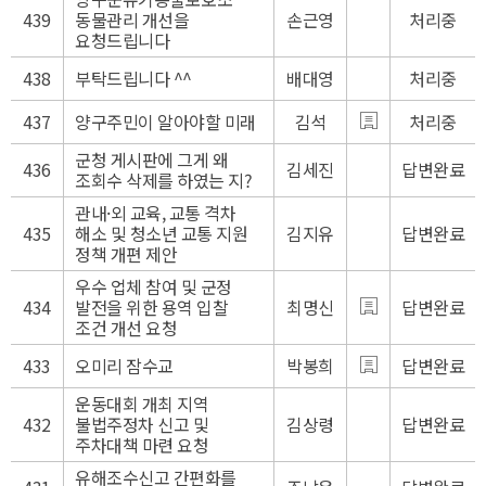
439
동물관리 개선을
손근영
처리중
요청드립니다
438
부탁드립니다 ^^
배대영
처리중
437
양구주민이 알아야할 미래
김석
처리중
군청 게시판에 그게 왜
436
김세진
답변완료
조회수 삭제를 하였는 지?
관내·외 교육, 교통 격차
435
해소 및 청소년 교통 지원
김지유
답변완료
정책 개편 제안
우수 업체 참여 및 군정
434
발전을 위한 용역 입찰
최명신
답변완료
조건 개선 요청
433
오미리 잠수교
박봉희
답변완료
운동대회 개최 지역
432
불법주정차 신고 및
김상령
답변완료
주차대책 마련 요청
유해조수신고 간편화를