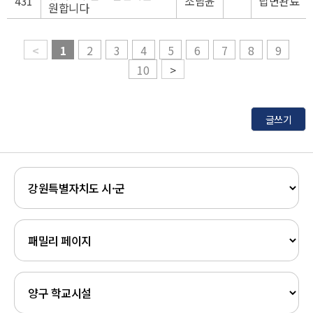
431
조남윤
답변완료
원합니다
<
1
2
3
4
5
6
7
8
9
10
>
글쓰기