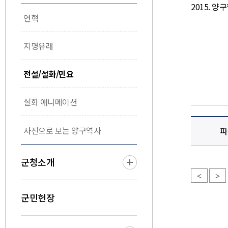
연혁
지명유래
전설/설화/민요
설화 애니메이션
사진으로 보는 양구역사
파
군청소개
<
>
군민헌장