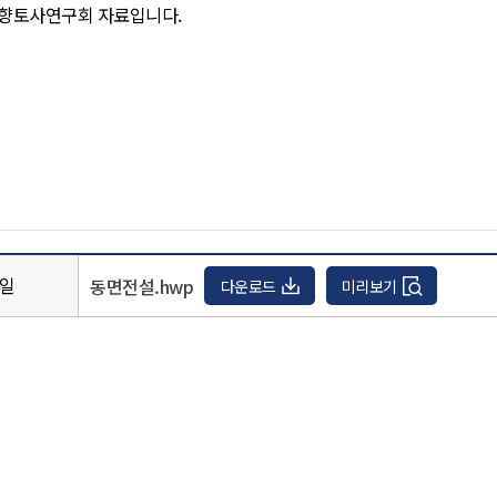
일
동면전설.hwp
다운로드
미리보기