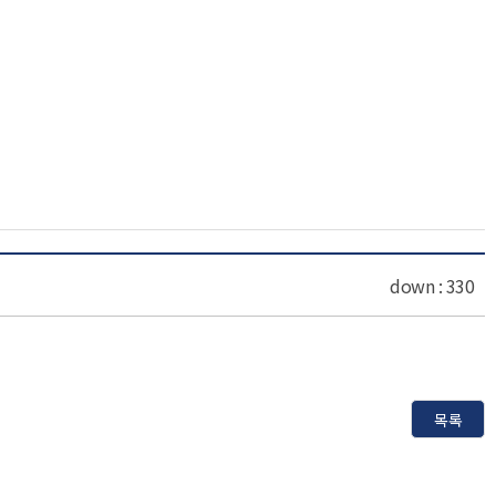
down :
330
목록