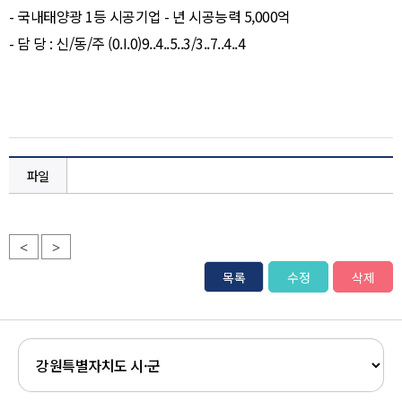
- 국내태양광 1등 시공기업 - 년 시공능력 5,000억
- 담 당 : 신/동/주 (0.I.0)9..4..5..3/3..7..4..4
파일
<
>
목록
수정
삭제