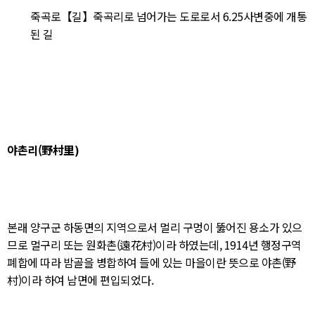
죽곡로【길】죽곡리로 넘어가는 도로로서 6.25사변중에 개통
된 길
야촌리(野村里)
본래 양구군 하동면의 지역으로서 멀리 구멍이 뚫어진 용소가 있으
므로 멀구리 또는 원화촌(遠花村)이라 하였는데, 1914년 행정구역
폐합에 따라 밤골을 병합하여 들에 있는 마을이란 뜻으로 야촌(野
村)이라 하여 남면에 편입되었다.