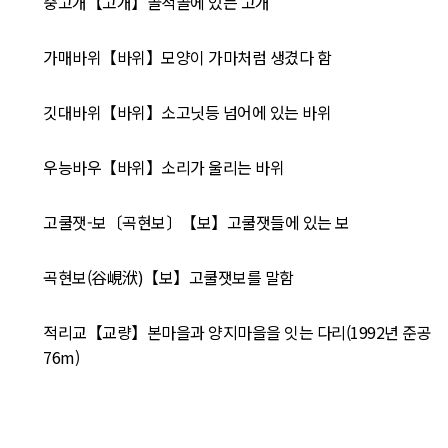
중고개【고개】골적골에 있는 고개
가매바위【바위】모양이 가마처럼 생겼다 함
깃대바위【바위】소고닛등 넘어에 있는 바위
우능바우【바위】소리가 울리는 바위
고쿨잿-보〔곡현보〕【보】고쿨잿들에 있는 보
곡현보(谷峴洑)【보】고쿨잿보를 말함
적리교【교량】본마을과 양지마을을 잇는 다리(1992년 준공
76m)