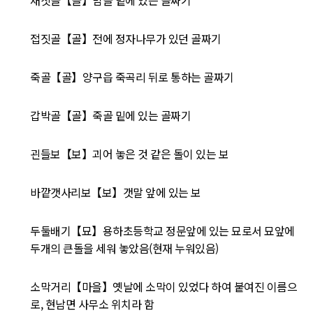
재칫골【골】밤골 밑에 있는 골짜기
접짓골【골】전에 정자나무가 있던 골짜기
죽골【골】양구읍 죽곡리 뒤로 통하는 골짜기
갑박골【골】죽골 밑에 있는 골짜기
괸들보【보】괴어 놓은 것 같은 돌이 있는 보
바깥갯사리보【보】갯말 앞에 있는 보
두둘배기【묘】용하초등학교 정문앞에 있는 묘로서 묘앞에
두개의 큰돌을 세워 놓았음(현재 누워있음)
소막거리【마을】옛날에 소막이 있었다 하여 붙여진 이름으
로, 현남면 사무소 위치라 함