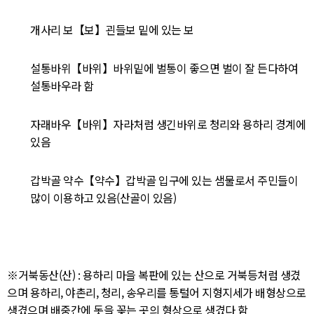
개사리 보【보】괸들보 밑에 있는 보
설통바위【바위】바위밑에 벌통이 좋으면 벌이 잘 든다하여
설통바우라 함
자래바우【바위】자라처럼 생긴바위로 청리와 용하리 경계에
있음
갑박골 약수【약수】갑박골 입구에 있는 샘물로서 주민들이
많이 이용하고 있음(산골이 있음)
※거북동산(산) : 용하리 마을 복판에 있는 산으로 거북등처럼 생겼
으며 용하리, 야촌리, 청리, 송우리를 통털어 지형지세가 배형상으로
생겼으며 배중간에 돗을 꽂는 곳의 형상으로 생겼다 함