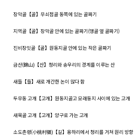
장막골【골】무쇠점골 동쪽에 있는 골짜기
지역골【골】장막골 안에 있는 골짜기(맹골 옆 골짜기)
진비장잇골【골】원동지골 안에 있는 작은 골짜기
금산(錦山)【산】청리와 송우리의 경계를 이루는 산
새들【들】새로 개간한 논이 많다 함
두무동 고개【고개】원동지골고 모래둥지 사이에 있는 고개
새묵골 고개【고개】양구로 가는 고개
소도촌령(小桃村嶺)【길】용하리에서 청리를 거쳐 원리 방향