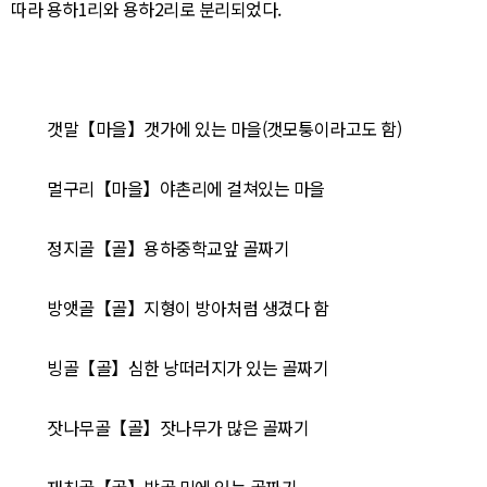
따라 용하1리와 용하2리로 분리되었다.
갯말【마을】갯가에 있는 마을(갯모퉁이라고도 함)
멀구리【마을】야촌리에 걸쳐있는 마을
정지골【골】용하중학교앞 골짜기
방앳골【골】지형이 방아처럼 생겼다 함
빙골【골】심한 낭떠러지가 있는 골짜기
잣나무골【골】잣나무가 많은 골짜기