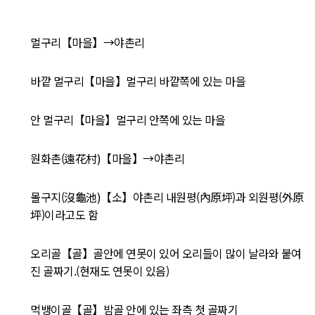
멀구리【마을】→야촌리
바깥 멀구리【마을】멀구리 바깥쪽에 있는 마을
안 멀구리【마을】멀구리 안쪽에 있는 마을
원화촌(遠花村)【마을】→야촌리
몰구지(沒龜池)【소】야촌리 내원평(內原坪)과 외원평(外原
坪)이라고도 함
오리골【골】골안에 연못이 있어 오리들이 많이 날라와 붙여
진 골짜기.(현재도 연못이 있음)
먹뱅이골【골】밤골 안에 있는 좌측 첫 골짜기