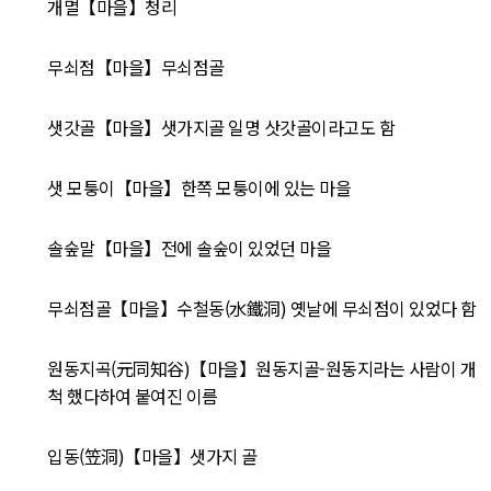
개멸【마을】청리
무쇠점【마을】무쇠점골
샛갓골【마을】샛가지골 일명 삿갓골이라고도 함
샛 모퉁이【마을】한쪽 모퉁이에 있는 마을
솔숲말【마을】전에 솔숲이 있었던 마을
무쇠점골【마을】수철동(水鐵洞) 옛날에 무쇠점이 있었다 함
원동지곡(元同知谷)【마을】원동지골-원동지라는 사람이 개
척 했다하여 붙여진 이름
입동(笠洞)【마을】샛가지 골