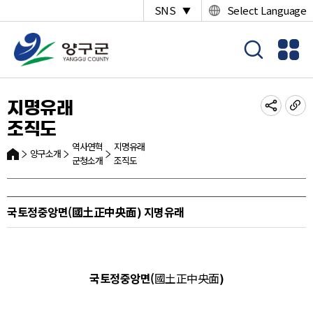
SNS
Select Language
▼
지명유래
조직도
역사연혁
지명유래
양구소개
군청소개
조직도
국토정중앙면(國土正中央面) 지명유래
국토정중앙면(
國土正中央面
​)