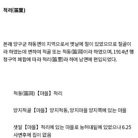
적리(笛里)
본래 양구군 하동면의 지역으로서 옛날에 절이 있었으므로 절골이
라 하였는데 변하여 적골 또는 적동(笛洞)이라 하였으며, 1914년 행
정구역 폐합에 따라 적리(笛里)라 하여 남면에 편입되었다.
적동(笛洞)【마을】적리
양지적골【마을】양지적동, 양지마을 양지쪽에 있는 마을
샛말【마을】적리에 있는 마을로 능허대밑에 있었으나 6.25
사변후에 집이 없음