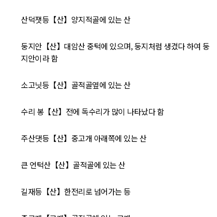
산덕잿등【산】양지적골에 있는 산
둥지안【산】대암산 중턱에 있으며, 둥지처럼 생겼다 하여 둥
지안이라 함
소고닛등【산】골적골옆에 있는 산
수리 봉【산】전에 독수리가 많이 나타났다 함
주산댓등【산】중고개 아래쪽에 있는 산
큰 언턱산【산】골적골에 있는 산
길재등【산】한전리로 넘어가는 등