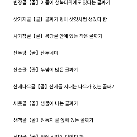
빈장골【골】어름이 삼복더위에도 있다는 골짜기
삿가지골【골】골짜기 형이 삿갓처럼 생겼다 함
사기점골【골】봉당골 안에 있는 작은 골짜기
산두평【골】산두네미
산숫골【골】무덤이 많은 골짜기
산제나무골【골】산제를 지내는 나무가 있는 골짜기
새뭇골【골】샘물이 나는 골짜기
생객골【골】원동지 골 옆에 있는 골짜기
쇠덕골【골】전에 쇠점이 있었다 함