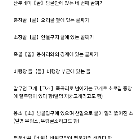
산두네미【골】밤골안에 있는 네 번째 골짜기
충창골【골】오리골 옆에 있는 골짜기
소장골【골】안몰구지 끝에 있는 골짜기
죽골【골】용하리와의 경계에 있는 골짜기
비행장 들【들】비행장 부근에 있는 들
말무덤 고개【고개】죽곡리로 넘어가는 고개로 소로길 중앙
에 말무덤이 있다 함(일명 재궁고개라고도 함)
용소【소】밤골입구에 있으며 산밑으로 굴이 멀리 뚫어진 소
(일명 우렁소, 우렁골소라고도 함)
평풍바우【바위】바위모양이 평풍처럼 생겼다 함