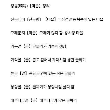
청동(晴洞)【마을】청리
산두네미〔산두평〕【마을】무쇠점골 동북쪽에 있는 마을
모래둔지【마을】모래가 많다 함. 왕사평 마을
가는골【골】골짜기가 가늘게 생김
가락골【골】좁고 깊어서 가락처럼 생긴 골짜기
늪골【골】봉당골 안에 있는 작은 골짜기
봉당골【골】골짜기가 봉당처럼 넓다 함
대추나무골【골】대추나무가 많은 골짜기