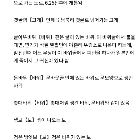
으로 가는 도로. 6.25전후에 개통됨
갯골령【고개】인제읍 남북리 갯골로 넘어가는 고개
굴아우바위【바위】깊은 굴이 있는 바위. 이 바위굴에서 불을
때면, 연기가 석달 열흘만에 야촌리 우렁소로 나온다 하는데,
임진란때 어느 무당이 이 바위굴에서 피란을 하다가 일본인에
게 죽어서 그 귀신이 있다 함
문바우【바위】문바웃골 안에 있는 바위로 문모양으로 생긴
바위
촛대바위【바위】촛대처럼 생긴 바위, 문바위와 같이 있음
샘보【보】샘이 나오는 보
검은 뱅잇보【보】검은 바위가 있는 보