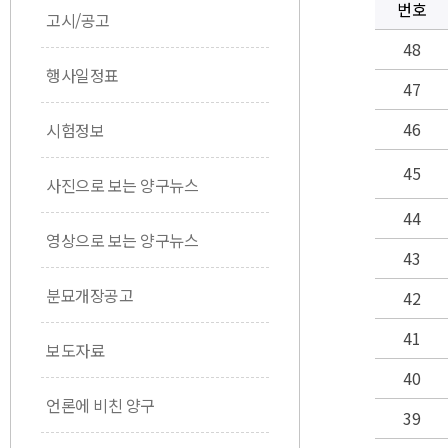
번호
고시/공고
48
행사일정표
47
46
시험정보
45
사진으로 보는 양구뉴스
44
영상으로 보는 양구뉴스
43
분묘개장공고
42
41
보도자료
40
언론에 비친 양구
39