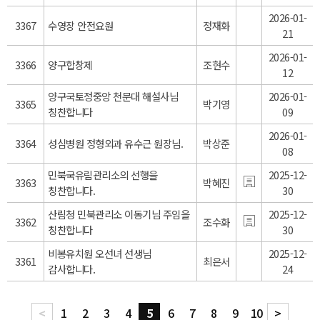
2026-01-
3367
수영장 안전요원
정재화
21
2026-01-
3366
양구합창제
조현수
12
양구국토정중앙 천문대 해설사님
2026-01-
3365
박기영
칭찬합니다
09
2026-01-
3364
성심병원 정형외과 유수근 원장님.
박상준
08
민북국유림관리소의 선행을
2025-12-
3363
박혜진
칭찬합니다.
30
산림청 민북관리소 이동기님 주임을
2025-12-
3362
조수화
칭찬합니다
30
비봉유치원 오선녀 선생님
2025-12-
3361
최은서
감사합니다.
24
<
1
2
3
4
5
6
7
8
9
10
>