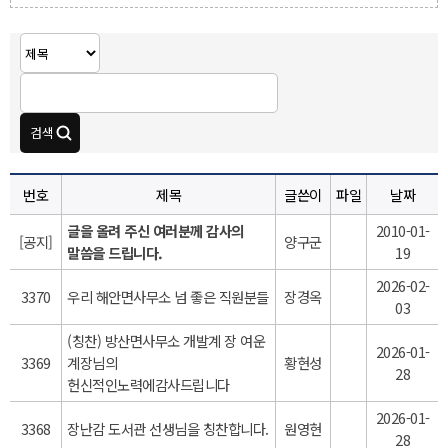
번호
제목
글쓴이
파일
날짜
글을 올려 주신 여러분께 감사의
2010-01-
[공지]
양구군
말씀을 드립니다.
19
2026-02-
3370
우리 해안면사무소 넘 좋은 직원분들
장경옥
03
(칭찬) 방산면사무소 개발계 장 여운
2026-01-
3369
계장님의
황현성
28
헌신적인노력에감사드립니다
2026-01-
3368
장난감 도서관 선생님을 칭찬합니다.
원영현
28