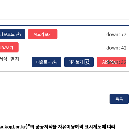
down :
72
다운로드
down :
42
호서식_별지
down :
32
다운로드
미리보기
목록
.kogl.or.kr)"의 공공저작물 자유이용허락 표시제도에 따라