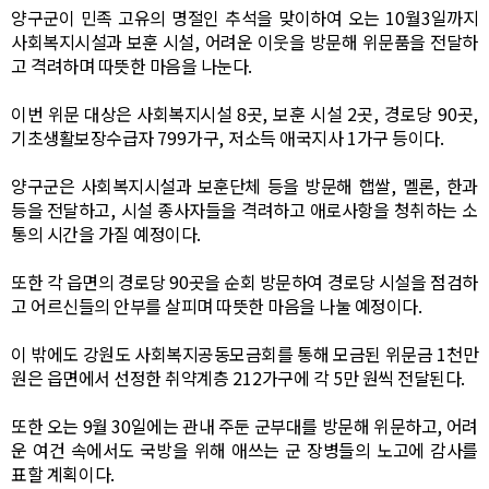
양구군이 민족 고유의 명절인 추석을 맞이하여 오는
10
월
3
일까지
사회복지시설과 보훈 시설
,
어려운 이웃을 방문해 위문품을 전달하
고 격려하며 따뜻한 마음을 나눈다
.
이번 위문 대상은 사회복지시설
8
곳
,
보훈 시설
2
곳
,
경로당
90
곳
,
기초생활보장수급자
799
가구
,
저소득 애국지사
1
가구 등이다
.
양구군은 사회복지시설과 보훈단체 등을 방문해 햅쌀
,
멜론
,
한과
등을 전달하고
,
시설 종사자들을 격려하고 애로사항을 청취하는 소
통의 시간을 가질 예정이다
.
또한 각 읍면의 경로당
90
곳을 순회 방문하여 경로당 시설을 점검하
고 어르신들의 안부를 살피며 따뜻한 마음을 나눌 예정이다
.
이 밖에도 강원도 사회복지공동모금회를 통해 모금된 위문금
1
천만
원은 읍면에서 선정한 취약계층
212
가구에 각
5
만 원씩 전달된다
.
또한 오는
9
월
30
일에는 관내 주둔 군부대를 방문해 위문하고
,
어려
운 여건 속에서도 국방을 위해 애쓰는 군 장병들의 노고에 감사를
표할 계획이다
.