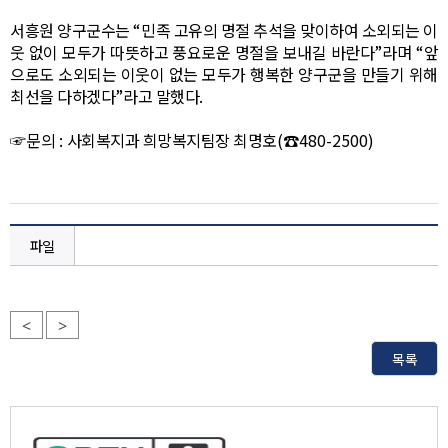
서흥원 양구군수는
“
민족 고유의 명절 추석을 맞이하여 소외되는 이
웃 없이 모두가 따뜻하고 풍요로운 명절을 보내길 바란다
”
라며
“
앞
으로도 소외되는 이웃이 없는 모두가 행복한 양구군을 만들기 위해
최선을 다하겠다
”
라고 말했다
.
☞
문의
:
사회복지과 희망복지팀장 최명호
(
☎
480-2500)
파일
<
>
목록