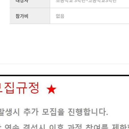
대상자
초등학교 3학년~고등학교3학년
참가비
없음