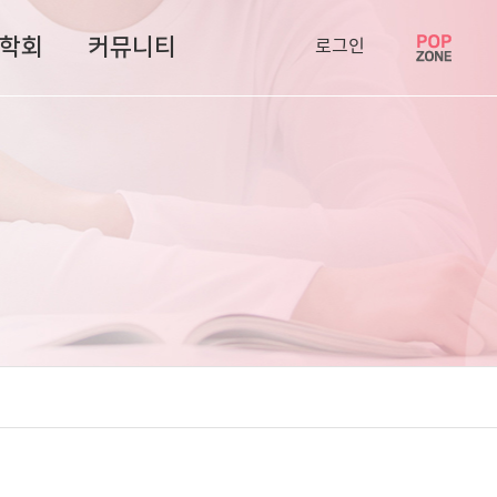
로그인
학회
커뮤니티
팝
업
존