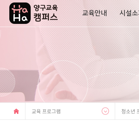
교육안내
시설소
양
구
H
a
p
p
y
E
d
u
교육 프로그램
청소년 